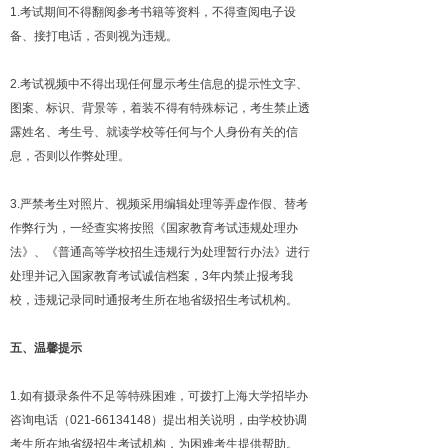
1.考试期间不得翻阅参考书籍等资料，不得查阅电子设
备、接打电话，否则视为违规。
2.考试视频中不得出现任何显示考生信息的提示性文字、
图案、标识、背景等，着装不得有特殊标记，考生禁止透
露姓名、考生号、就读学校等任何与个人身份有关的信
息，否则以作弊处理。
3.严禁考生对照片、视频采用编辑处理等弄虚作假、替考
作弊行为，一经查实将按照《国家教育考试违规处理办
法》、《普通高等学校招生违规行为处理暂行办法》进行
处理并记入国家教育考试诚信档案，3年内禁止报考我
校，违规记录同时通报考生所在地省级招生考试机构。
五、温馨提示
1.如有摄录条件不足等特殊困难，可拨打上海大学招毕办
咨询电话（021-66134148）提出相关说明，由学校协调
考生所在地省级招生考试机构，为困难考生提供帮助。