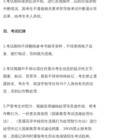
3.考试期间请勿乱动手机、进行其他操作，以防出现录制
中断情况。因考生不遵循相关要求而导致考试中断退出等
后果，由考生本人承担。
四、考试纪律
1.考试期间不得翻阅参考书籍等资料，不得查阅电子设
备、接打电话，否则视为违规。
2.考试视频中不得出现任何显示考生信息的提示性文字、
图案、标识、背景等，着装不得有特殊标记，考生禁止透
露姓名、考生号、就读学校等任何与个人身份有关的信
息，否则以作弊处理。
3.严禁考生对照片、视频采用编辑处理等弄虚作假、替考
作弊行为，一经查实将按照《国家教育考试违规处理办
法》、《普通高等学校招生违规行为处理暂行办法》进行
处理并记入国家教育考试诚信档案，3年内禁止报考我
校，违规记录同时通报考生所在地省级招生考试机构。