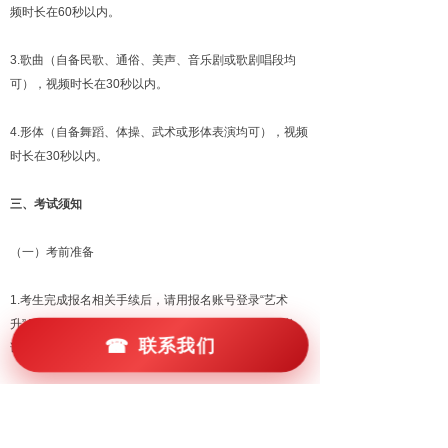
频时长在60秒以内。
3.歌曲（自备民歌、通俗、美声、音乐剧或歌剧唱段均
可），视频时长在30秒以内。
4.形体（自备舞蹈、体操、武术或形体表演均可），视频
时长在30秒以内。
三、考试须知
（一）考前准备
1.考生完成报名相关手续后，请用报名账号登录“艺术
升”APP（网页端不支持），在【报考】页进入“网络考
☎
联系我们
试”入口，选择上海大学报考专业进行线上考试。
2.考生在上海大学本科招生网
（https://bkzsw.shu.edu.cn）或“艺术升”APP考试页面认
真阅读《上海大学上海电影学院2022年表演专业校考初