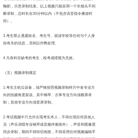
鞠躬，示意录制结束。以上视频只能采用一个长镜头不间
断录制，总时长在30分钟以内（不包含语音指令播放时
间）。
3.考生禁止透露姓名、考生号、就读学校等任何与个人身
份有关的信息，否则以作弊处理。
4.凡有科目缺考的考生，校考成绩视为无效。
（五）视频录制规定
1.考生主机位设备，须严格按照视频录制样片中各专业方
向的拍摄角度架设。其中钢琴、古筝专业方向须横屏录
制；其他专业方向须竖屏录制。
2.考试视频中只允许出现考生本人，不得出现任何其他人
员（声乐演唱专业钢琴或音频伴奏除外），声音和图像需
同步录制，期间不得转切画面，不得采用任何视频编辑手