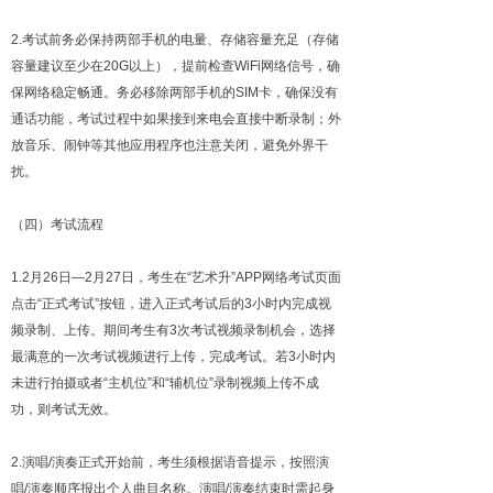
2.考试前务必保持两部手机的电量、存储容量充足（存储
容量建议至少在20G以上），提前检查WiFi网络信号，确
保网络稳定畅通。务必移除两部手机的SIM卡，确保没有
通话功能，考试过程中如果接到来电会直接中断录制；外
放音乐、闹钟等其他应用程序也注意关闭，避免外界干
扰。
（四）考试流程
1.2月26日—2月27日，考生在“艺术升”APP网络考试页面
点击“正式考试”按钮，进入正式考试后的3小时内完成视
频录制、上传。期间考生有3次考试视频录制机会，选择
最满意的一次考试视频进行上传，完成考试。若3小时内
未进行拍摄或者“主机位”和“辅机位”录制视频上传不成
功，则考试无效。
2.演唱/演奏正式开始前，考生须根据语音提示，按照演
唱/演奏顺序报出个人曲目名称。演唱/演奏结束时需起身